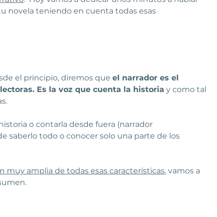
os
2025 DESTINO NOVELA
 tu novela teniendo en cuenta todas esas 
sde el principio, diremos que 
el narrador es el 
lectoras. Es la voz que cuenta la historia
 y como tal 
s.
istoria o contarla desde fuera (narrador 
de saberlo todo o conocer solo una parte de los 
n muy amplia de todas esas características
, vamos a 
esumen.