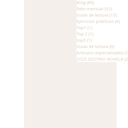
Blog
(80)
80 entradas
Reto mensual
(52)
52 entr
Guías de lectura
(13)
13 en
Ejercicios prácticos
(4)
4 e
Top1
(1)
1 entrada
Top 2
(1)
1 entrada
top3
(1)
1 entrada
Guías de lectura
(0)
0 entr
Artículos especializados
(
2025 DESTINO NOVELA
(