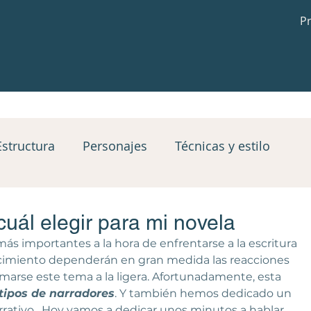
P
Estructura
Personajes
Técnicas y estilo
 desenlace
Bloques de trabajo
Blog
cuál elegir para mi novela
más importantes a la hora de enfrentarse a la escritura 
cicios prácticos
Top1
Top 2
top3
ocimiento dependerán en gran medida las reacciones 
omarse este tema a la ligera. Afortunadamente, esta 
tipos de narradores
. Y también hemos dedicado un 
rrativo
.  Hoy vamos a dedicar unos minutos a hablar 