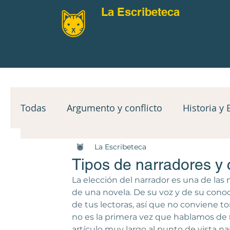
La Escribeteca
Todas
Argumento y conflicto
Historia y 
La Escribeteca
Narradores y PoV
Mindset
Clímax y
Tipos de narradores y 
La elección del narrador es una de las 
Reto mensual
Guías de lectura
Ejer
de una novela. De su voz y de su con
de tus lectoras, así que no conviene t
no es la primera vez que hablamos de 
artículo muy largo al 
punto de vista na