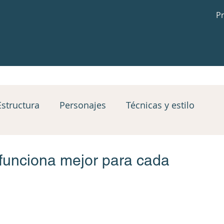
P
Estructura
Personajes
Técnicas y estilo
 desenlace
Bloques de trabajo
Blog
 funciona mejor para cada
cicios prácticos
Top1
Top 2
top3