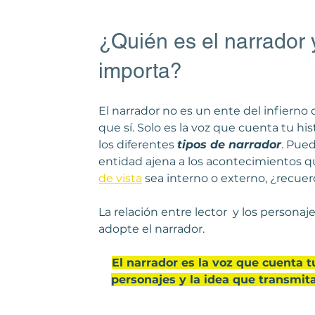
¿Quién es el narrador 
importa?
El narrador no es un ente del infierno
que sí. Solo es la voz que cuenta tu hist
los diferentes 
tipos de narrador
. Pue
entidad ajena a los acontecimientos q
de vista
 sea interno o externo, ¿recue
La relación entre lector  y los person
adopte el narrador. 
El narrador es la voz que cuenta t
personajes y la idea que transmita