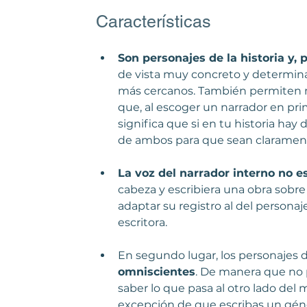
Características
Son personajes de la historia y, 
de vista muy concreto y determina
más cercanos. También permiten m
que, al escoger un narrador en pr
significa que si en tu historia hay 
de ambos para que sean clarament
La voz del narrador interno no es
cabeza y escribiera una obra sobre
adaptar su registro al del personaj
escritora. 
En segundo lugar, los personajes d
omniscientes
. De manera que no p
saber lo que pasa al otro lado del 
excepción de que escribas un géner