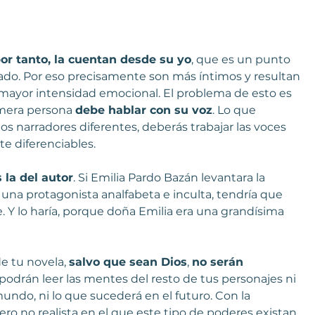
por tanto, la cuentan desde su yo
, que es un punto 
do. Por eso precisamente son más íntimos y resultan 
ayor intensidad emocional. El problema de esto es 
imera persona 
debe hablar con su voz
. Lo que 
dos narradores diferentes, deberás trabajar las voces 
e diferenciables.
 la del autor
. Si Emilia Pardo Bazán levantara la 
 una protagonista analfabeta e inculta, tendría que 
e. Y lo haría, porque doña Emilia era una grandísima 
e tu novela, 
salvo que sean Dios
, 
no serán 
odrán leer las mentes del resto de tus personajes ni 
mundo, ni lo que sucederá en el futuro. Con la 
o no realista en el que este tipo de poderes existan. 