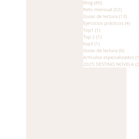
Blog
(80)
80 entradas
Reto mensual
(52)
52 entr
Guías de lectura
(13)
13 en
Ejercicios prácticos
(4)
4 e
Top1
(1)
1 entrada
Top 2
(1)
1 entrada
top3
(1)
1 entrada
Guías de lectura
(0)
0 entr
Artículos especializados
(
2025 DESTINO NOVELA
(