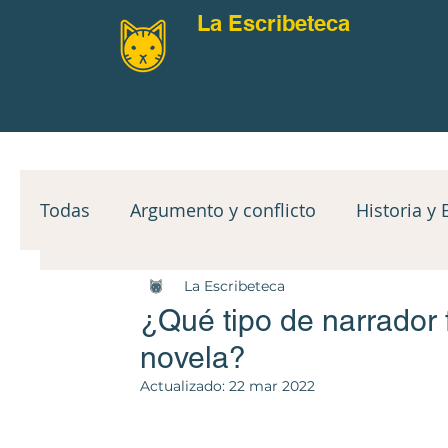
La Escribeteca
Todas
Argumento y conflicto
Historia y 
La Escribeteca
Narradores y PoV
Mindset
Clímax y
¿Qué tipo de narrador
novela?
Reto mensual
Guías de lectura
Ejer
Actualizado:
22 mar 2022