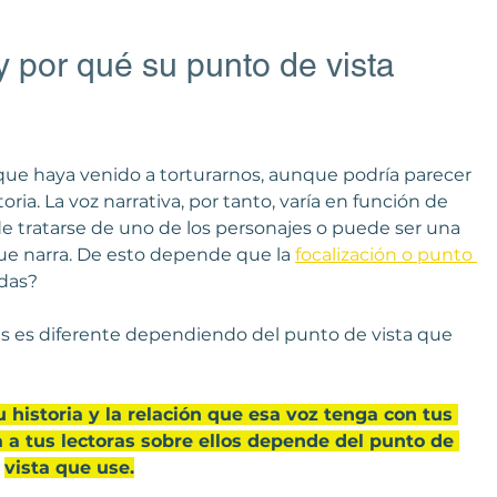
y por qué su punto de vista 
 que haya venido a torturarnos, aunque podría parecer 
oria. La voz narrativa, por tanto, varía en función de 
de tratarse de uno de los personajes o puede ser una 
ue narra. De esto depende que la 
focalización o punto 
rdas?
ajes es diferente dependiendo del punto de vista que 
u historia y la relación que esa voz tenga con tus 
 a tus lectoras sobre ellos depende del punto de 
vista que use.