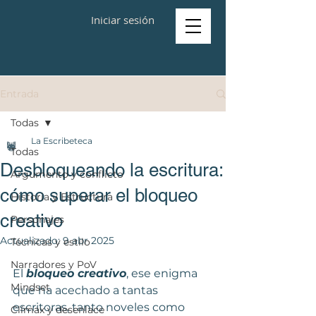
Iniciar sesión
Entrada
Todas
La Escribeteca
Todas
Desbloqueando la escritura:
Argumento y conflicto
cómo superar el bloqueo
Historia y Estructura
creativo
Personajes
Actualizado:
9 abr 2025
Técnicas y estilo
Narradores y PoV
El 
bloqueo creativo
, ese enigma 
Mindset
que ha acechado a tantas 
escritoras, tanto noveles como 
Clímax y desenlace