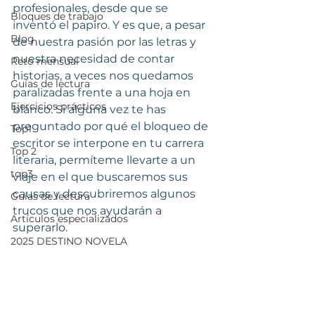
profesionales, desde que se 
Bloques de trabajo
inventó el papiro. Y es que, a pesar 
Blog
de nuestra pasión por las letras y 
nuestra necesidad de contar 
Reto mensual
historias, a veces nos quedamos 
Guías de lectura
paralizadas frente a una hoja en 
Ejercicios prácticos
blanco. Si alguna vez te has 
preguntado por qué el bloqueo de 
Top1
escritor se interpone en tu carrera 
Top 2
literaria, permíteme llevarte a un 
top3
viaje en el que buscaremos sus 
causas y descubriremos algunos 
Guías de lectura
trucos que nos ayudarán a 
Artículos especializados
superarlo. 
2025 DESTINO NOVELA