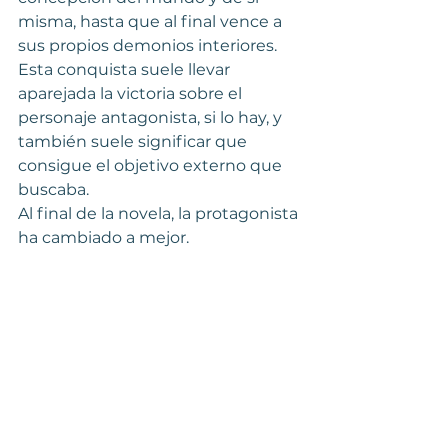
misma, hasta que al final vence a 
sus propios demonios interiores. 
Esta conquista suele llevar 
aparejada la victoria sobre el 
personaje antagonista, si lo hay, y 
también suele significar que 
consigue el objetivo externo que 
buscaba.
Al final de la novela, la protagonista 
ha cambiado a mejor.
Cenicienta, por ejemplo, empieza 
su historia en un estado de 
semiesclavitud y termina 
convertida en reina.
La autora K. M. Weiland, a quien 
recomiendo mucho si lees en 