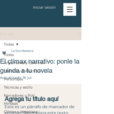
Iniciar sesión
Entrada
Todas
La Escribeteca
Todas
El clímax narrativo: ponle la
Argumento y conflicto
guinda a tu novela
Historia y Estructura
Actualizado:
16 jul
Personajes
Técnicas y estilo
Narradores y PoV
Agrega tu título aquí
Mindset
Este es un párrafo de marcador de 
Clímax y desenlace
posición. Reemplaza este texto 