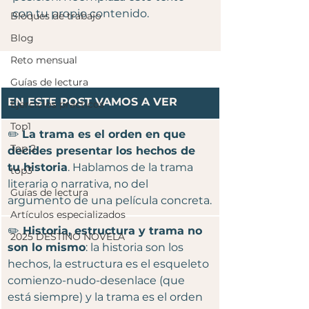
con tu propio contenido.
Bloques de trabajo
Blog
Reto mensual
Guías de lectura
EN ESTE POST VAMOS A VER
Ejercicios prácticos
Top1
✏️
La trama es el orden en que 
Top 2
decides presentar los hechos de 
tu historia
. Hablamos de la trama 
top3
literaria o narrativa, no del 
Guías de lectura
argumento de una película concreta.
Artículos especializados
✏️
 Historia, estructura y trama no 
2025 DESTINO NOVELA
son lo mismo
: la historia son los 
hechos, la estructura es el esqueleto 
comienzo-nudo-desenlace (que 
está siempre) y la trama es el orden 