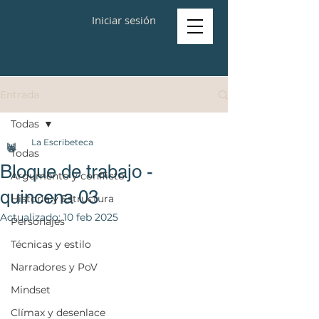
Iniciar sesión
Entrada
Todas
La Escribeteca
Todas
Bloque de trabajo -
Argumento y conflicto
quincena 03
Historia y Estructura
Actualizado:
10 feb 2025
Personajes
Técnicas y estilo
Narradores y PoV
Mindset
Clímax y desenlace