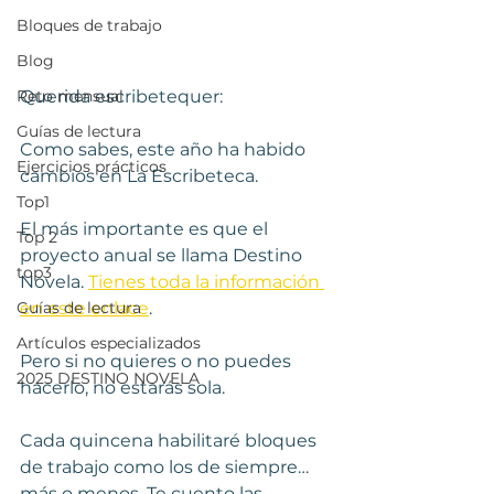
Bloques de trabajo
Blog
Querida escribetequer:
Reto mensual
Guías de lectura
Como sabes, este año ha habido 
Ejercicios prácticos
cambios en La Escribeteca.
Top1
El más importante es que el 
Top 2
proyecto anual se llama Destino 
top3
Novela. 
Tienes toda la información 
en este enlace
.
Guías de lectura
Artículos especializados
Pero si no quieres o no puedes 
2025 DESTINO NOVELA
hacerlo, no estarás sola.
Cada quincena habilitaré bloques 
de trabajo como los de siempre… 
más o menos. Te cuento las 