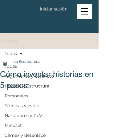
Iniciar sesión
Entrada
Todas
La Escribeteca
Todas
Cómo inventar historias en
Argumento y conflicto
5 pasos
Historia y Estructura
Personajes
Técnicas y estilo
Narradores y PoV
Mindset
Clímax y desenlace