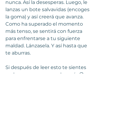
nunca. Así la desesperas. Luego, le 
lanzas un bote salvavidas (encoges 
la goma) y así creerá que avanza. 
Como ha superado el momento 
más tenso, se sentirá con fuerza 
para enfrentarse a tu siguiente 
maldad. Lánzasela. Y así hasta que 
te aburras.
Si después de leer esto te sientes 
mala persona, no es culpa mía 😉
Te recuerdo que no estás 
escribiendo la historia todavía, sino 
jugando a ser una torturadora 
sicológica. Algunos de los 
problemas y pruebas que te 
inventes en este momento (los 
obstáculos) servirán a tu historia y 