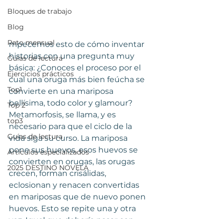
Bloques de trabajo
Blog
Reto mensual
mpecemos esto de cómo inventar 
historias con una pregunta muy 
Guías de lectura
básica: ¿Conoces el proceso por el 
Ejercicios prácticos
cual una oruga más bien feúcha se 
Top1
convierte en una mariposa 
bellísima, todo color y glamour? 
Top 2
Metamorfosis, se llama, y es 
top3
necesario para que el ciclo de la 
Guías de lectura
vida siga su curso. La mariposa 
pone sus huevos, esos huevos se 
Artículos especializados
convierten en orugas, las orugas 
2025 DESTINO NOVELA
crecen, forman crisálidas, 
eclosionan y renacen convertidas 
en mariposas que de nuevo ponen 
huevos. Esto se repite una y otra 