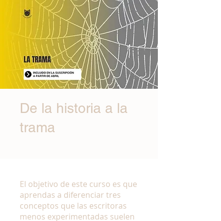
De la historia a la
trama
El objetivo de este curso es que
aprendas a diferenciar tres
conceptos que las escritoras
menos experimentadas suelen